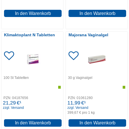
In den Warenkorb
In den Warenkorb
Klimaktoplant N Tabletten
Majorana Vaginalgel
100
St
Tabletten
30
g
Vaginalgel
PZN:
04187656
PZN:
01061280
21,29
€¹
11,99
€¹
zzgl. Versand
zzgl. Versand
399,67 € pro 1 kg
In den Warenkorb
In den Warenkorb