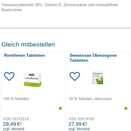
Yamswurzelextrakt 10%, Vitamin E, Zitronensäure und mineralölfreie
Basiscreme.
Gleich mitbestellen
Remifemin Tabletten
Sweatosan Überzogene
Tabletten
100
St
Tabletten
50
St
Tabletten, überzogen
PZN:
02372214
PZN:
02679705
28,49
€¹
27,99
€¹
zzgl. Versand
zzgl. Versand