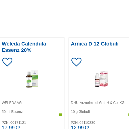
Weleda Calendula
Arnica D 12 Globuli
Essenz 20%
WELEDA AG
DHU-Arzneimittel GmbH & Co. KG
50
ml
Essenz
10
g
Globuli
PZN:
00171121
PZN:
02110230
17,99
€¹
12,99
€¹