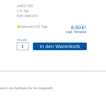
LIMES-TEE
1
St
Tee
PZN:
08003370
8,50
€¹
Lieferzeit:5-10 Tage
zzgl. Versand
Anzahl:
In den Warenkorb
ird in der Apotheke für Sie hergestellt.