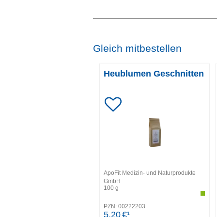
Gleich mitbestellen
Heublumen Geschnitten
ApoFit Medizin- und Naturprodukte
GmbH
100
g
PZN:
00222203
5,20
€¹