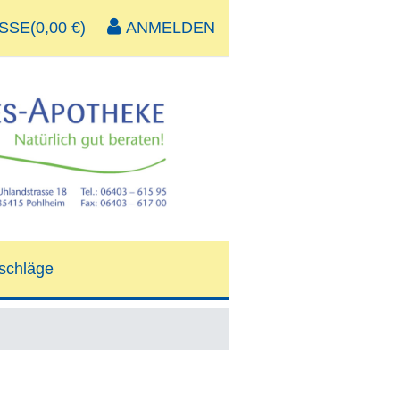
SE(0,00 €)
ANMELDEN
schläge