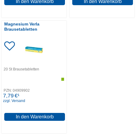
In den Warenkorb
In den Warenkorb
Magnesium Verla
Brausetabletten
20
St
Brausetabletten
PZN:
04909902
7,79
€¹
zzgl. Versand
In den Warenkorb