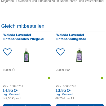
Majoranöl, Lavendelöl und Linaloeholzöl in Nachtkerzen- und Weizenkeimöl
Gleich mitbestellen
Weleda Lavendel
Weleda Lavendel
Entspannendes Pflege-öl
Entspannungsbad
100
ml
Öl
200
ml
Bad
PZN:
15876761
PZN:
00650778
14,95
€¹
13,95
€¹
zzgl. Versand
zzgl. Versand
149,50 € pro 1 l
69,75 € pro 1 l