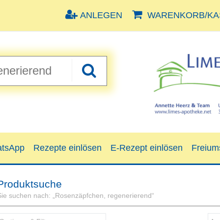
ANLEGEN
WARENKORB/KAS
tsApp
Rezepte einlösen
E-Rezept einlösen
Freium
Produktsuche
Sie suchen nach:
„
Rosenzäpfchen, regenerierend
“