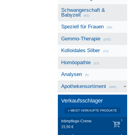
Schwangerschaft &
Babyzeit
(62)
Speziell für Frauen
(39)
Gemmo-Therapie
(102)
Kolloidales Silber
(13)
Homöopathie
(12)
Analysen
(9)
Apothekensortiment
(495)
Verkaufsschlager
» MEIST VERKAUFTE PRODUKTE
1
Intimpflege-Creme
15,50 €