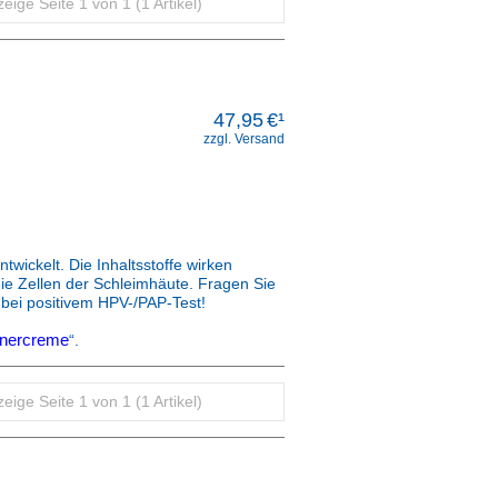
eige Seite 1 von 1 (1 Artikel)
47,95
€¹
zzgl. Versand
twickelt. Die Inhaltsstoffe wirken
die Zellen der Schleimhäute. Fragen Sie
 bei positivem HPV-/PAP-Test!
nercreme
“
.
eige Seite 1 von 1 (1 Artikel)