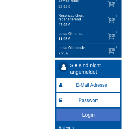
1
Yams-Creme
22,95 €
Rosenzäpfchen,
1
regenerierend
47,95 €
1
Lotus-Öl normal
11,95 €
1
Lotus-Öl intensiv
7,95 €
Sie sind nicht
angemeldet
Login
Anlegen