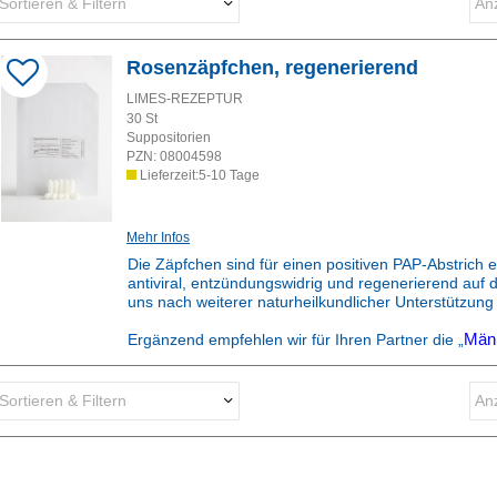
Sortieren & Filtern
Anz
Darstellung als:
Rosenzäpfchen, regenerierend
Sortieren nach:
LIMES-REZEPTUR
30
St
Suppositorien
PZN:
08004598
Lieferzeit:5-10 Tage
Mehr Infos
Die Zäpfchen sind für einen positiven PAP-Abstrich en
antiviral, entzündungswidrig und regenerierend auf 
uns nach weiterer naturheilkundlicher Unterstützung
Ergänzend empfehlen wir für Ihren Partner die
„
Män
Sortieren & Filtern
Anz
Darstellung als:
Sortieren nach: