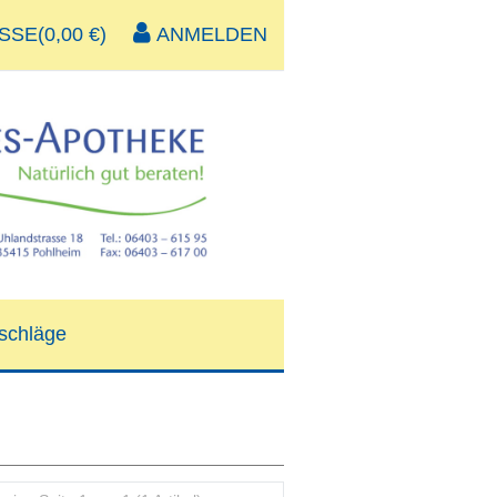
SE(0,00 €)
ANMELDEN
schläge