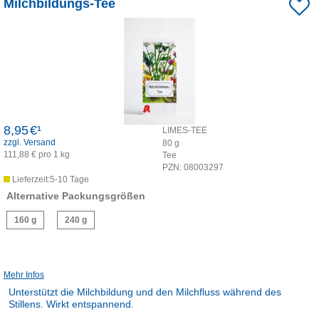
Milchbildungs-Tee
Dieses Produkt ist apothekenpflichtig und wird in der Apotheke für
Sie hergestellt.
8,95
€¹
LIMES-TEE
zzgl. Versand
80
g
111,88 € pro 1 kg
Tee
PZN:
08003297
Lieferzeit:5-10 Tage
Alternative Packungsgrößen
160 g
240 g
Mehr Infos
Unterstützt die Milchbildung und den Milchfluss während des
Stillens. Wirkt entspannend.