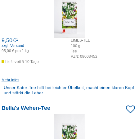
9,50
€¹
LIMES-TEE
zzgl. Versand
100
g
95,00 € pro 1 kg
Tee
PZN:
08003452
Lieferzeit:5-10 Tage
Mehr Infos
Unser Kater-Tee hilft bei leichter Übelkeit, macht einen klaren Kopf
und stärkt die Leber.
Rezepturarzneimittel:
Bella's Wehen-Tee
Dieses Produkt ist apothekenpflichtig und wird in der Apotheke für
Sie hergestellt.