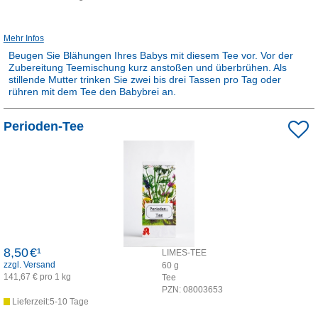
Mehr Infos
Beugen Sie Blähungen Ihres Babys mit diesem Tee vor. Vor der
Zubereitung Teemischung kurz anstoßen und überbrühen. Als
stillende Mutter trinken Sie zwei bis drei Tassen pro Tag oder
rühren mit dem Tee den Babybrei an.
Rezepturarzneimittel:
Perioden-Tee
Dieses Produkt ist apothekenpflichtig und wird in der Apotheke für
Sie hergestellt.
8,50
€¹
LIMES-TEE
zzgl. Versand
60
g
141,67 € pro 1 kg
Tee
PZN:
08003653
Lieferzeit:5-10 Tage