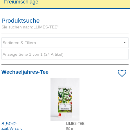
Freiumschläge
Produktsuche
Sie suchen nach:
„
LIMES-TEE
“
Sortieren & Filtern
Anzeige Seite 1 von 1 (24 Artikel)
Darstellung als:
Wechseljahres-Tee
Sortieren nach:
8,50
€¹
LIMES-TEE
zzgl. Versand
50
g