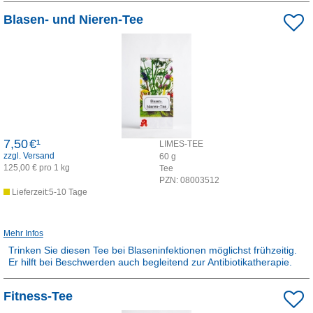
Rezepturarzneimittel:
Blasen- und Nieren-Tee
Dieses Produkt ist apothekenpflichtig und wird in der Apotheke für
Sie hergestellt.
7,50
€¹
LIMES-TEE
zzgl. Versand
60
g
125,00 € pro 1 kg
Tee
PZN:
08003512
Lieferzeit:5-10 Tage
Mehr Infos
Trinken Sie diesen Tee bei Blaseninfektionen möglichst frühzeitig.
Er hilft bei Beschwerden auch begleitend zur Antibiotikatherapie.
Rezepturarzneimittel:
Fitness-Tee
Dieses Produkt ist apothekenpflichtig und wird in der Apotheke für
Sie hergestellt.