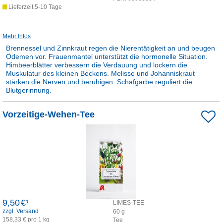
Lieferzeit:5-10 Tage
Mehr Infos
Brennessel und Zinnkraut regen die Nierentätigkeit an und beugen
Ödemen vor. Frauenmantel unterstützt die hormonelle Situation.
Himbeerblätter verbessern die Verdauung und lockern die
Muskulatur des kleinen Beckens. Melisse und Johanniskraut
stärken die Nerven und beruhigen. Schafgarbe reguliert die
Blutgerinnung.
Rezepturarzneimittel:
Vorzeitige-Wehen-Tee
Dieses Produkt ist apothekenpflichtig und wird in der Apotheke für
Sie hergestellt.
9,50
€¹
LIMES-TEE
zzgl. Versand
60
g
158,33 € pro 1 kg
Tee