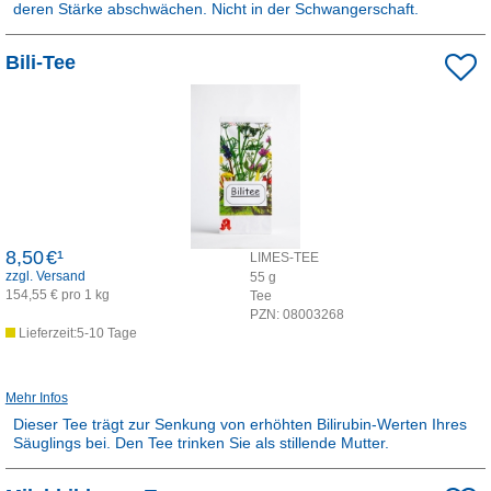
deren Stärke abschwächen. Nicht in der Schwangerschaft.
Rezepturarzneimittel:
Bili-Tee
Dieses Produkt ist apothekenpflichtig und wird in der Apotheke für
Sie hergestellt.
8,50
€¹
LIMES-TEE
zzgl. Versand
55
g
154,55 € pro 1 kg
Tee
PZN:
08003268
Lieferzeit:5-10 Tage
Mehr Infos
Dieser Tee trägt zur Senkung von erhöhten Bilirubin-Werten Ihres
Säuglings bei. Den Tee trinken Sie als stillende Mutter.
Rezepturarzneimittel: