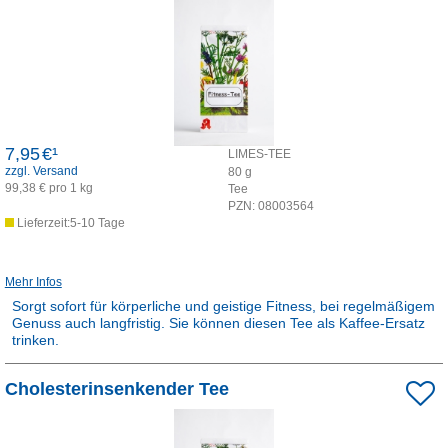
7,95
€¹
LIMES-TEE
zzgl. Versand
80
g
99,38 € pro 1 kg
Tee
PZN:
08003564
Lieferzeit:5-10 Tage
Mehr Infos
Sorgt sofort für körperliche und geistige Fitness, bei regelmäßigem
Genuss auch langfristig. Sie können diesen Tee als Kaffee-Ersatz
trinken.
Rezepturarzneimittel:
Cholesterinsenkender Tee
Dieses Produkt ist apothekenpflichtig und wird in der Apotheke für
Sie hergestellt.