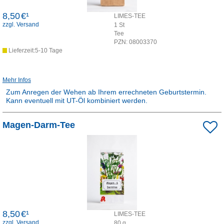
8,50
€¹
LIMES-TEE
zzgl. Versand
1
St
Tee
PZN:
08003370
Lieferzeit:5-10 Tage
Mehr Infos
Zum Anregen der Wehen ab Ihrem errechneten Geburtstermin.
Kann eventuell mit UT-Öl kombiniert werden.
Rezepturarzneimittel:
Magen-Darm-Tee
Dieses Produkt ist apothekenpflichtig und wird in der Apotheke für
Sie hergestellt.
8,50
€¹
LIMES-TEE
zzgl. Versand
80
g