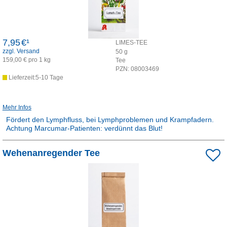
7,95
€¹
LIMES-TEE
zzgl. Versand
50
g
159,00 € pro 1 kg
Tee
PZN:
08003469
Lieferzeit:5-10 Tage
Mehr Infos
Fördert den Lymphfluss, bei Lymphproblemen und Krampfadern.
Achtung Marcumar-Patienten: verdünnt das Blut!
Rezepturarzneimittel:
Wehenanregender Tee
Dieses Produkt ist apothekenpflichtig und wird in der Apotheke für
Sie hergestellt.