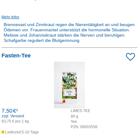
Mehr Infos
Brennessel und Zinnkraut regen die Nierentätigkeit an und beugen
Ödemen vor. Frauenmantel unterstützt die hormonelle Situation.
Melisse und Johanniskraut stärken die Nerven und beruhigen.
Schafgarbe reguliert die Blutgerinnung
Rezepturarzneimittel:
Fasten-Tee
Dieses Produkt ist apothekenpflichtig und wird in der Apotheke für
Sie hergestellt.
7,50
€¹
LIMES-TEE
zzgl. Versand
80
g
93,75 € pro 1 kg
Tee
PZN:
08003558
Lieferzeit:5-10 Tage