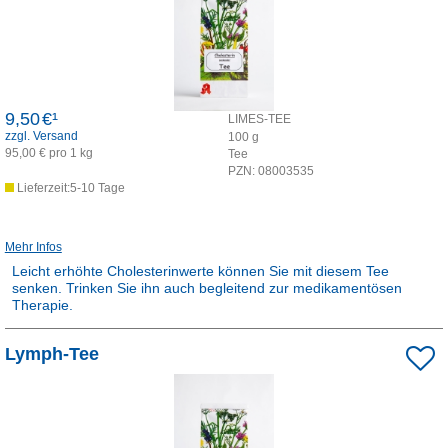
9,50
€¹
LIMES-TEE
zzgl. Versand
100
g
95,00 € pro 1 kg
Tee
PZN:
08003535
Lieferzeit:5-10 Tage
Mehr Infos
Leicht erhöhte Cholesterinwerte können Sie mit diesem Tee
senken. Trinken Sie ihn auch begleitend zur medikamentösen
Therapie.
Rezepturarzneimittel:
Lymph-Tee
Dieses Produkt ist apothekenpflichtig und wird in der Apotheke für
Sie hergestellt.