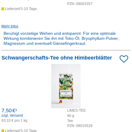
PZN:
08003357
Lieferzeit:5-10 Tage
Mehr Infos
Beruhigt vorzeitige Wehen und entspannt. Für eine optimale
Wirkung kombinieren Sie ihn mit Toko-Öl, Bryophyllum-Pulver,
Magnesium und eventuell Gänsefingerkraut.
Rezepturarzneimittel:
Schwangerschafts-Tee ohne Himbeerblätter
Dieses Produkt ist apothekenpflichtig und wird in der Apotheke für
Sie hergestellt.
7,50
€¹
LIMES-TEE
zzgl. Versand
90
g
83,33 € pro 1 kg
Tee
PZN:
08010529
Lieferzeit:5-10 Tage