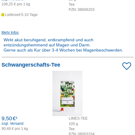
106,25 € pro 1 kg
Tee
PZN:
08006203
Lieferzeit:5-10 Tage
Mehr Infos
Wirkt akut beruhigend, entkrampfend und auch
entzündungshemmend auf Magen und Darm.
Gerne auch als Kur über 3-4 Wochen bei Magenbeschwerden.
Schwangerschafts-Tee
9,50
€¹
LIMES-TEE
zzgl. Versand
105
g
90,48 € pro 1 kg
Tee
PZN:
08003334