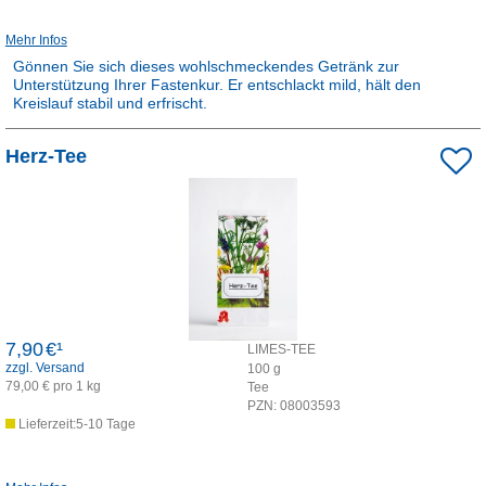
Mehr Infos
Gönnen Sie sich dieses wohlschmeckendes Getränk zur
Unterstützung Ihrer Fastenkur. Er entschlackt mild, hält den
Kreislauf stabil und erfrischt.
Rezepturarzneimittel:
Herz-Tee
Dieses Produkt ist apothekenpflichtig und wird in der Apotheke für
Sie hergestellt.
7,90
€¹
LIMES-TEE
zzgl. Versand
100
g
79,00 € pro 1 kg
Tee
PZN:
08003593
Lieferzeit:5-10 Tage