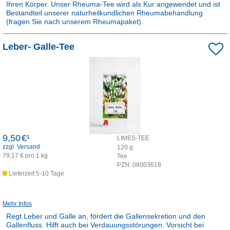
Ihren Körper. Unser Rheuma-Tee wird als Kur angewendet und ist
Bestandteil unserer naturheilkundlichen Rheumabehandlung
(fragen Sie nach unserem Rheumapaket).
Rezepturarzneimittel:
Leber- Galle-Tee
Dieses Produkt ist apothekenpflichtig und wird in der Apotheke für
Sie hergestellt.
9,50
€¹
LIMES-TEE
zzgl. Versand
120
g
79,17 € pro 1 kg
Tee
PZN:
08003618
Lieferzeit:5-10 Tage
Mehr Infos
Regt Leber und Galle an, fördert die Gallensekretion und den
Gallenfluss. Hilft auch bei Verdauungsstörungen. Vorsicht bei