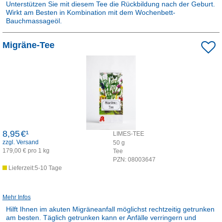
Unterstützen Sie mit diesem Tee die Rückbildung nach der Geburt.
Wirkt am Besten in Kombination mit dem Wochenbett-
Bauchmassageöl.
Rezepturarzneimittel:
Migräne-Tee
Dieses Produkt ist apothekenpflichtig und wird in der Apotheke für
Sie hergestellt.
8,95
€¹
LIMES-TEE
zzgl. Versand
50
g
179,00 € pro 1 kg
Tee
PZN:
08003647
Lieferzeit:5-10 Tage
Mehr Infos
Hilft Ihnen im akuten Migräneanfall möglichst rechtzeitig getrunken
am besten. Täglich getrunken kann er Anfälle verringern und