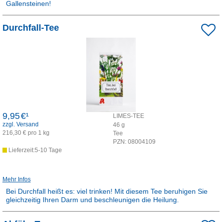
Gallensteinen!
Rezepturarzneimittel:
Durchfall-Tee
Dieses Produkt ist apothekenpflichtig und wird in der Apotheke für
Sie hergestellt.
9,95
€¹
LIMES-TEE
zzgl. Versand
46
g
216,30 € pro 1 kg
Tee
PZN:
08004109
Lieferzeit:5-10 Tage
Mehr Infos
Bei Durchfall heißt es: viel trinken! Mit diesem Tee beruhigen Sie
gleichzeitig Ihren Darm und beschleunigen die Heilung.
Rezepturarzneimittel: