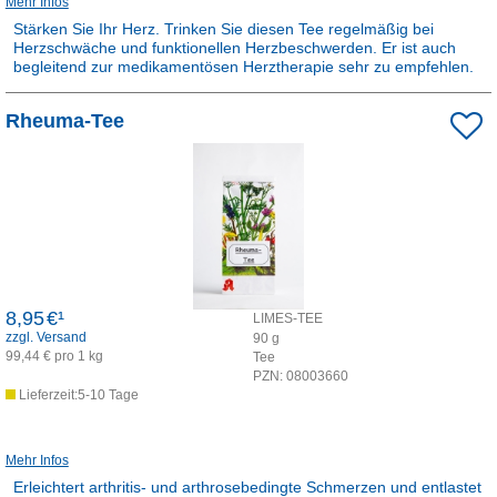
Mehr Infos
Stärken Sie Ihr Herz. Trinken Sie diesen Tee regelmäßig bei
Herzschwäche und funktionellen Herzbeschwerden. Er ist auch
begleitend zur medikamentösen Herztherapie sehr zu empfehlen.
Rezepturarzneimittel:
Rheuma-Tee
Dieses Produkt ist apothekenpflichtig und wird in der Apotheke für
Sie hergestellt.
8,95
€¹
LIMES-TEE
zzgl. Versand
90
g
99,44 € pro 1 kg
Tee
PZN:
08003660
Lieferzeit:5-10 Tage
Mehr Infos
Erleichtert arthritis- und arthrosebedingte Schmerzen und entlastet