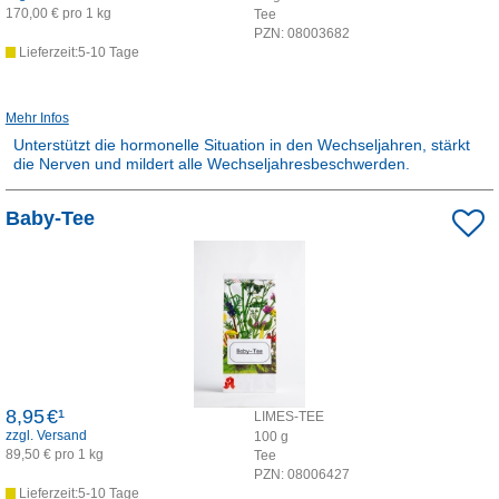
170,00 € pro 1 kg
Tee
PZN:
08003682
Lieferzeit:5-10 Tage
Mehr Infos
Unterstützt die hormonelle Situation in den Wechseljahren, stärkt
die Nerven und mildert alle Wechseljahresbeschwerden.
Rezepturarzneimittel:
Baby-Tee
Dieses Produkt ist apothekenpflichtig und wird in der Apotheke für
Sie hergestellt.
8,95
€¹
LIMES-TEE
zzgl. Versand
100
g
89,50 € pro 1 kg
Tee
PZN:
08006427
Lieferzeit:5-10 Tage