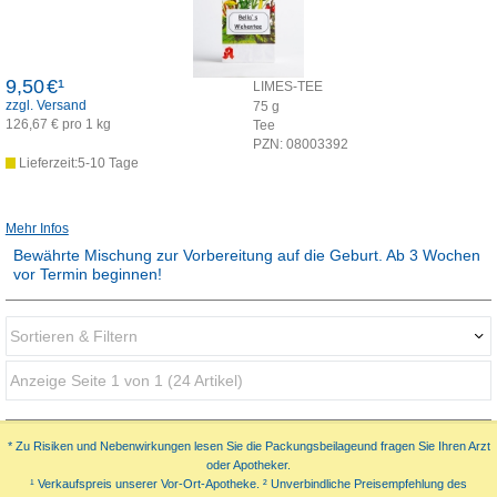
9,50
€¹
LIMES-TEE
zzgl. Versand
75
g
126,67 € pro 1 kg
Tee
PZN:
08003392
Lieferzeit:5-10 Tage
Mehr Infos
Bewährte Mischung zur Vorbereitung auf die Geburt. Ab 3 Wochen
vor Termin beginnen!
Sortieren & Filtern
Anzeige Seite 1 von 1 (24 Artikel)
Darstellung als:
Sortieren nach:
* Zu Risiken und Nebenwirkungen lesen Sie die Packungsbeilageund fragen Sie Ihren Arzt
oder Apotheker.
¹ Verkaufspreis unserer Vor-Ort-Apotheke. ² Unverbindliche Preisempfehlung des