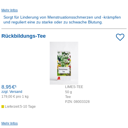
Mehr Infos
Sorgt für Linderung von Menstruationsschmerzen und -krämpfen
und reguliert eine zu starke oder zu schwache Blutung.
Rezepturarzneimittel:
Rückbildungs-Tee
Dieses Produkt ist apothekenpflichtig und wird in der Apotheke für
Sie hergestellt.
8,95
€¹
LIMES-TEE
zzgl. Versand
50
g
179,00 € pro 1 kg
Tee
PZN:
08003328
Lieferzeit:5-10 Tage
Mehr Infos