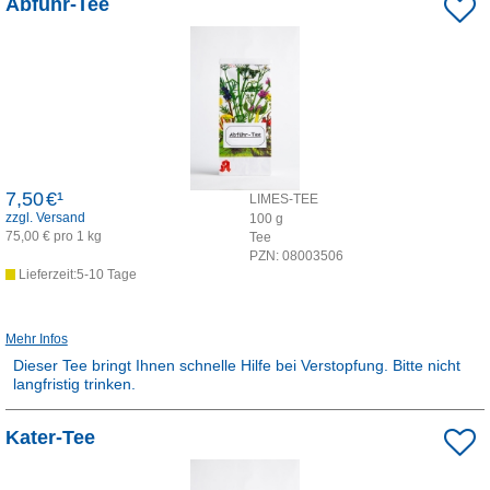
Abführ-Tee
Dieses Produkt ist apothekenpflichtig und wird in der Apotheke für
Sie hergestellt.
7,50
€¹
LIMES-TEE
zzgl. Versand
100
g
75,00 € pro 1 kg
Tee
PZN:
08003506
Lieferzeit:5-10 Tage
Mehr Infos
Dieser Tee bringt Ihnen schnelle Hilfe bei Verstopfung. Bitte nicht
langfristig trinken.
Kater-Tee