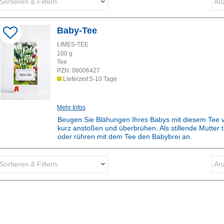
Sortieren & Filtern
Anz
Darstellung als:
Baby-Tee
Sortieren nach:
LIMES-TEE
100
g
Tee
PZN:
08006427
Lieferzeit:5-10 Tage
Mehr Infos
Beugen Sie Blähungen Ihres Babys mit diesem Tee v
kurz anstoßen und überbrühen. Als stillende Mutter t
oder rühren mit dem Tee den Babybrei an.
Rezepturarzneimittel:
Dieses Produkt ist apothekenpflichtig und wird in de
Sortieren & Filtern
Anz
Darstellung als:
Sortieren nach: