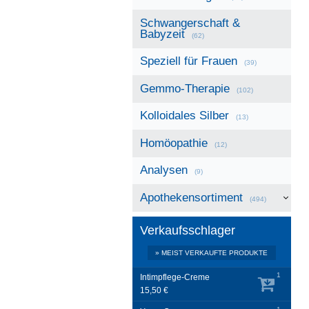
Schwangerschaft &
Babyzeit
(62)
Speziell für Frauen
(39)
Gemmo-Therapie
(102)
Kolloidales Silber
(13)
Homöopathie
(12)
Analysen
(9)
Apothekensortiment
(494)
Verkaufsschlager
» MEIST VERKAUFTE PRODUKTE
1
Intimpflege-Creme
15,50 €