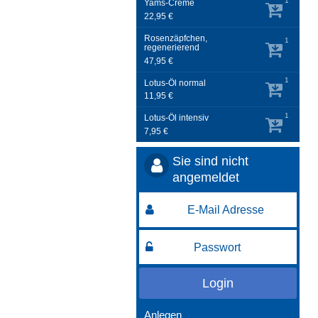
1
Yams-Creme
22,95 €
Rosenzäpfchen,
1
regenerierend
47,95 €
1
Lotus-Öl normal
11,95 €
1
Lotus-Öl intensiv
7,95 €
Sie sind nicht
angemeldet
Login
Anlegen