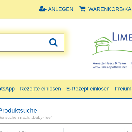
ANLEGEN
WARENKORB/KAS
tsApp
Rezepte einlösen
E-Rezept einlösen
Freium
Produktsuche
Sie suchen nach:
„
Baby-Tee
“