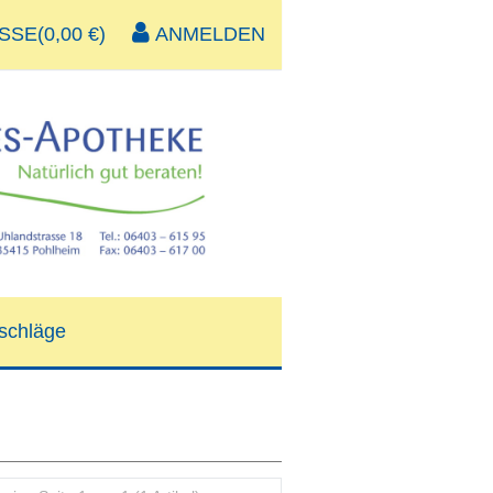
SE(0,00 €)
ANMELDEN
schläge