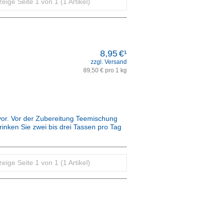
eige Seite 1 von 1 (1 Artikel)
8,95
€¹
zzgl. Versand
89,50 € pro 1 kg
or. Vor der Zubereitung Teemischung
rinken Sie zwei bis drei Tassen pro Tag
r Apotheke für Sie hergestellt.
eige Seite 1 von 1 (1 Artikel)