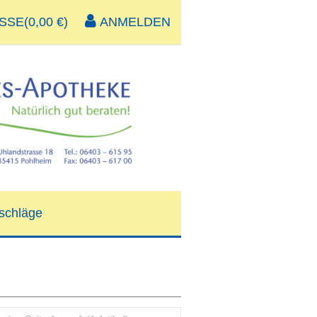
SE(0,00 €)
ANMELDEN
schläge