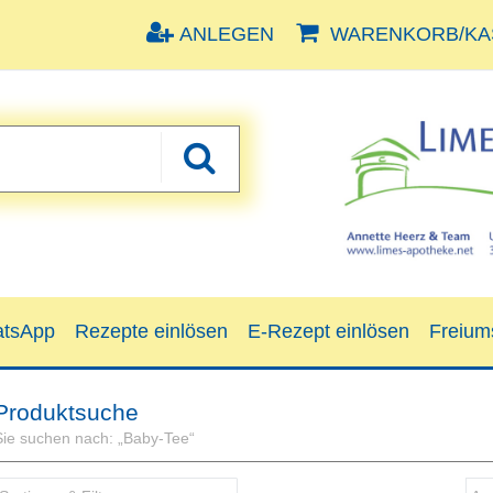
ANLEGEN
WARENKORB/KAS
tsApp
Rezepte einlösen
E-Rezept einlösen
Freium
Produktsuche
Sie suchen nach:
„
Baby-Tee
“