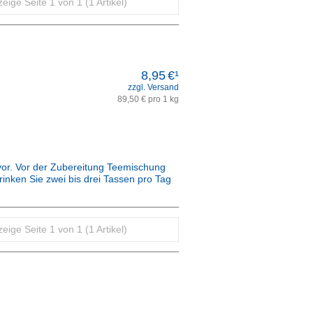
eige Seite 1 von 1 (1 Artikel)
8,95
€¹
zzgl. Versand
89,50 € pro 1 kg
or. Vor der Zubereitung Teemischung
rinken Sie zwei bis drei Tassen pro Tag
r Apotheke für Sie hergestellt.
eige Seite 1 von 1 (1 Artikel)