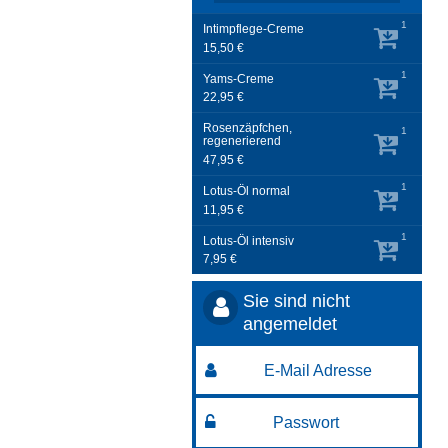
1
Intimpflege-Creme
15,50 €
1
Yams-Creme
22,95 €
Rosenzäpfchen,
1
regenerierend
47,95 €
1
Lotus-Öl normal
11,95 €
1
Lotus-Öl intensiv
7,95 €
Sie sind nicht
angemeldet