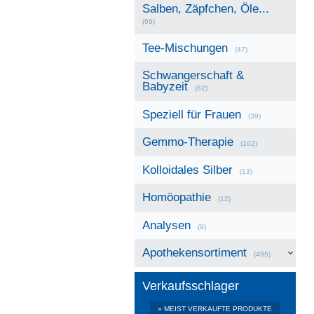
Salben, Zäpfchen, Öle...
(69)
Tee-Mischungen
(47)
Schwangerschaft &
Babyzeit
(62)
Speziell für Frauen
(39)
Gemmo-Therapie
(102)
Kolloidales Silber
(13)
Homöopathie
(12)
Analysen
(9)
Apothekensortiment
(495)
Verkaufsschlager
» MEIST VERKAUFTE PRODUKTE