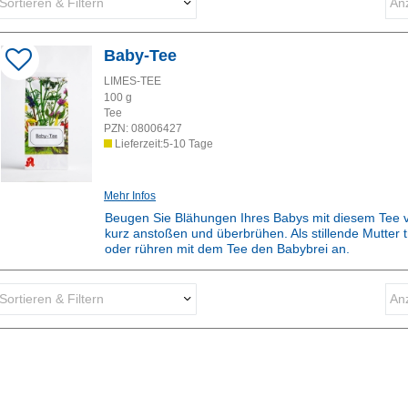
Sortieren & Filtern
Anz
Darstellung als:
Baby-Tee
Sortieren nach:
LIMES-TEE
100
g
Tee
PZN:
08006427
Lieferzeit:5-10 Tage
Mehr Infos
Beugen Sie Blähungen Ihres Babys mit diesem Tee v
kurz anstoßen und überbrühen. Als stillende Mutter t
oder rühren mit dem Tee den Babybrei an.
Rezepturarzneimittel:
Dieses Produkt ist apothekenpflichtig und wird in de
Sortieren & Filtern
Anz
Darstellung als:
Sortieren nach: