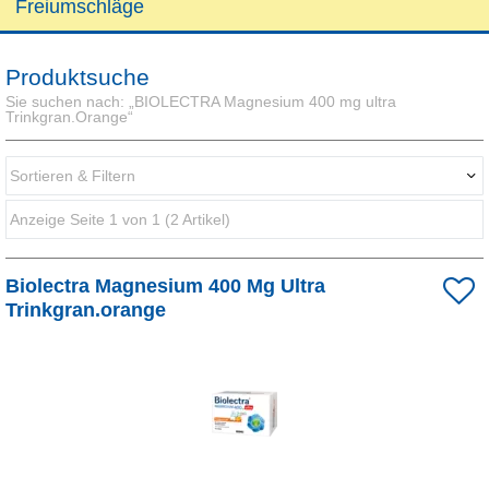
Freiumschläge
Produktsuche
Sie suchen nach:
„
BIOLECTRA Magnesium 400 mg ultra
Trinkgran.Orange
“
Sortieren & Filtern
Anzeige Seite 1 von 1 (2 Artikel)
Darstellung als:
Biolectra Magnesium 400 Mg Ultra
Sortieren nach:
Trinkgran.orange