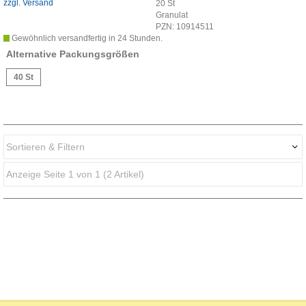
zzgl. Versand
20
St
Granulat
PZN:
10914511
Gewöhnlich versandfertig in 24 Stunden.
Alternative Packungsgrößen
40 St
Sortieren & Filtern
Anzeige Seite 1 von 1 (2 Artikel)
Darstellung als:
Sortieren nach: