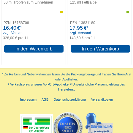
50
ml
Tropfen zum Einnehmen
125
ml
Fettsalbe
PZN:
16158708
PZN:
13831180
16,40
€¹
17,95
€¹
zzgl. Versand
zzgl. Versand
328,00 € pro 1 l
143,60 € pro 1 l
In den Warenkorb
In den Warenkorb
* Zu Risiken und Nebenwirkungen lesen Sie die Packungsbeilageund fragen Sie Ihren Arzt
oder Apotheker.
¹ Verkaufspreis unserer Vor-Ort-Apotheke. ² Unverbindliche Preisempfehlung des
Herstellers.
Impressum
AGB
Datenschutzerklärung
Versandkosten