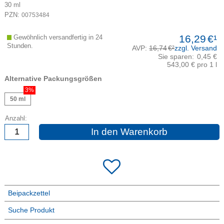
30
ml
PZN:
00753484
16,29
€¹
Gewöhnlich versandfertig in 24
Stunden.
AVP:
16,74
€²
zzgl. Versand
Sie sparen:
0,45 €
543,00 € pro 1 l
Alternative Packungsgrößen
3%
50 ml
Anzahl:
In den Warenkorb
Beipackzettel
Suche Produkt