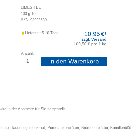
LIMES-TEE
100
g
Tee
PZN:
08003630
10,95
€¹
Lieferzeit:5-10 Tage
zzgl. Versand
109,50 € pro 1 kg
Anzahl:
In den Warenkorb
ird in der Apotheke für Sie hergestellt.
früchte, Tausendgüldenkraut, Pomeranzenblüten, Brombeerblätter, Kamillenblü