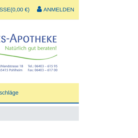
SE(0,00 €)
ANMELDEN
schläge