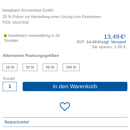
betapharm Arzneimittel GmbH
20
St
Pulver zur Herstellung einer Lösung zum Einnehmen
PZN:
09247038
13,49
€¹
Gewöhnlich versandfertig in 24
Stunden.
AVP:
14,49
€²
zzgl. Versand
Sie sparen:
1,00 €
Alternative Packungsgrößen
10 St
30 St
50 St
100 St
Anzahl:
In den Warenkorb
Beipackzettel