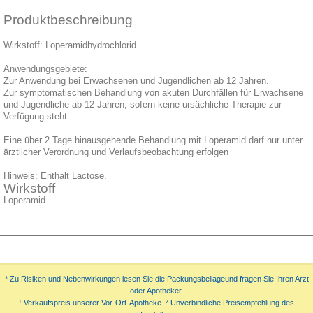
Produktbeschreibung
Wirkstoff: Loperamidhydrochlorid.
Anwendungsgebiete:
Zur Anwendung bei Erwachsenen und Jugendlichen ab 12 Jahren.
Zur symptomatischen Behandlung von akuten Durchfällen für Erwachsene
und Jugendliche ab 12 Jahren, sofern keine ursächliche Therapie zur
Verfügung steht.
Eine über 2 Tage hinausgehende Behandlung mit Loperamid darf nur unter
ärztlicher Verordnung und Verlaufsbeobachtung erfolgen
Hinweis: Enthält Lactose.
Wirkstoff
Loperamid
* Zu Risiken und Nebenwirkungen lesen Sie die Packungsbeilageund fragen Sie Ihren Arzt
oder Apotheker.
¹ Verkaufspreis unserer Vor-Ort-Apotheke. ² Unverbindliche Preisempfehlung des