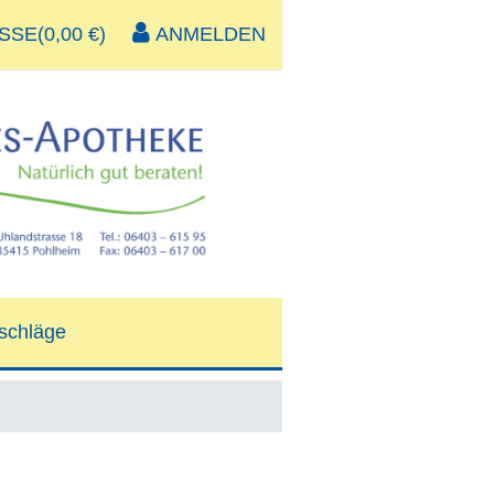
SE(0,00 €)
ANMELDEN
schläge