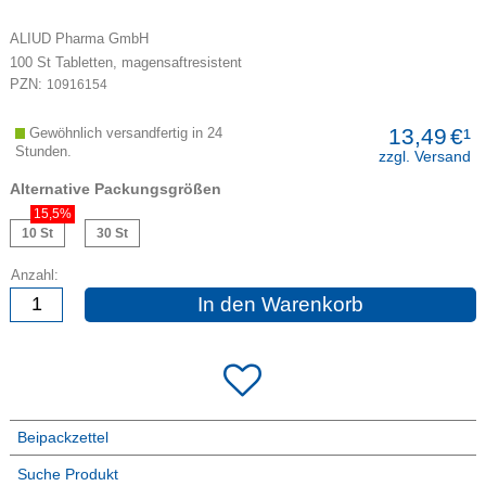
ALIUD Pharma GmbH
100
St
Tabletten, magensaftresistent
PZN:
10916154
13,49
€¹
Gewöhnlich versandfertig in 24
Stunden.
zzgl. Versand
Alternative Packungsgrößen
15,5%
10 St
30 St
Anzahl:
In den Warenkorb
Beipackzettel
Suche Produkt