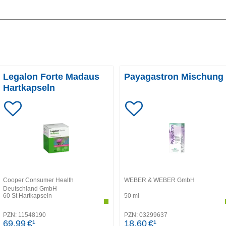
Legalon Forte Madaus
Payagastron Mischung
Hartkapseln
Cooper Consumer Health
WEBER & WEBER GmbH
Deutschland GmbH
60
St
Hartkapseln
50
ml
PZN:
11548190
PZN:
03299637
69,99
€¹
18,60
€¹