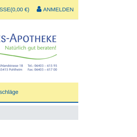
SE(0,00 €)
ANMELDEN
schläge