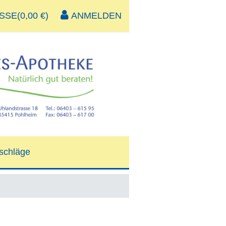
SE(0,00 €)
ANMELDEN
schläge