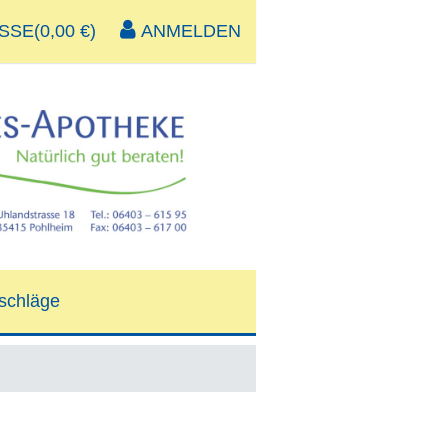
SE(0,00 €)
ANMELDEN
schläge