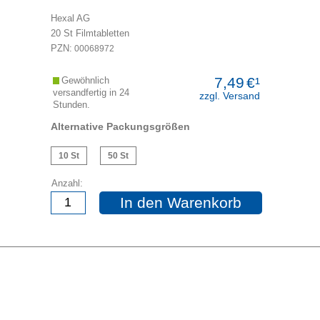
Hexal AG
20
St
Filmtabletten
PZN:
00068972
7,49
€¹
Gewöhnlich
versandfertig in 24
zzgl. Versand
Stunden.
Alternative Packungsgrößen
10 St
50 St
Anzahl:
In den Warenkorb