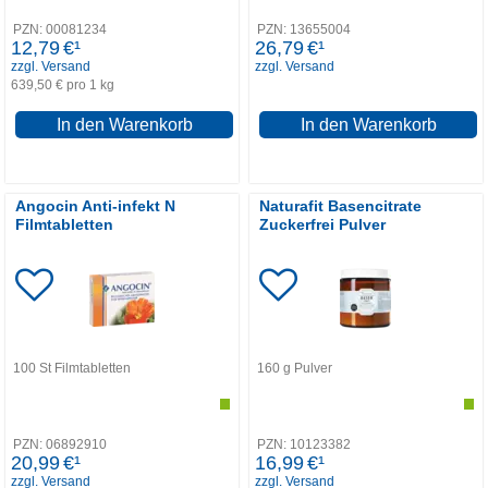
PZN:
00081234
PZN:
13655004
12,79
€¹
26,79
€¹
zzgl. Versand
zzgl. Versand
639,50 € pro 1 kg
In den Warenkorb
In den Warenkorb
Angocin Anti-infekt N
Naturafit Basencitrate
Filmtabletten
Zuckerfrei Pulver
100
St
Filmtabletten
160
g
Pulver
PZN:
06892910
PZN:
10123382
20,99
€¹
16,99
€¹
zzgl. Versand
zzgl. Versand