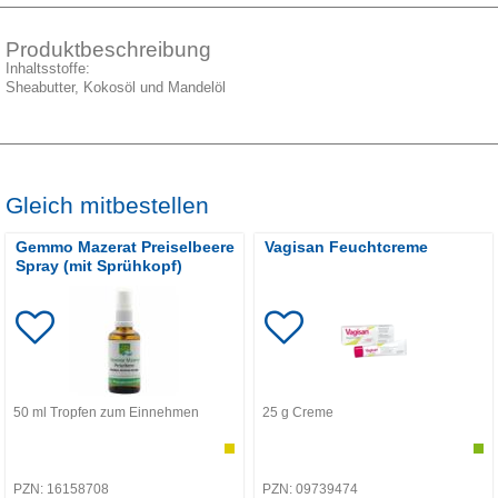
Produktbeschreibung
Inhaltsstoffe:
Sheabutter, Kokosöl und Mandelöl
Gleich mitbestellen
Gemmo Mazerat Preiselbeere
Vagisan Feuchtcreme
Spray (mit Sprühkopf)
50
ml
Tropfen zum Einnehmen
25
g
Creme
PZN:
16158708
PZN:
09739474