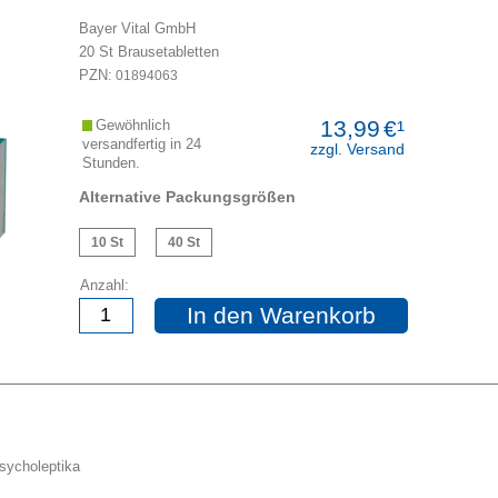
Bayer Vital GmbH
20
St
Brausetabletten
PZN:
01894063
13,99
€¹
Gewöhnlich
versandfertig in 24
zzgl. Versand
Stunden.
Alternative Packungsgrößen
10 St
40 St
Anzahl:
In den Warenkorb
Psycholeptika