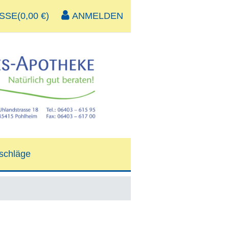
SE(0,00 €)
ANMELDEN
schläge